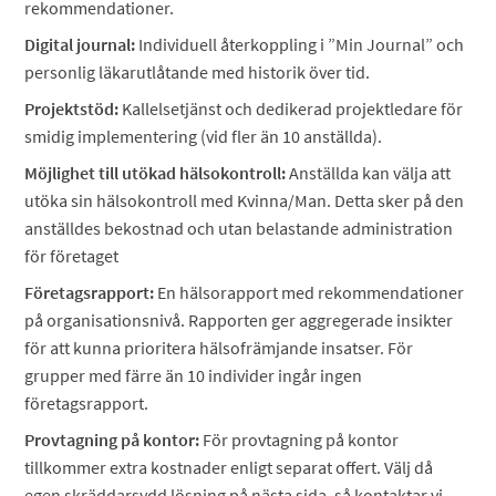
rekommendationer.
Digital journal:
Individuell återkoppling i ”Min Journal” och
personlig läkarutlåtande med historik över tid.
Projektstöd:
Kallelsetjänst och dedikerad projektledare för
smidig implementering (vid fler än 10 anställda).
Möjlighet till utökad hälsokontroll:
Anställda kan välja att
utöka sin hälsokontroll med Kvinna/Man. Detta sker på den
anställdes bekostnad och utan belastande administration
för företaget
Företagsrapport:
En hälsorapport med rekommendationer
på organisationsnivå. Rapporten ger aggregerade insikter
för att kunna prioritera hälsofrämjande insatser. För
grupper med färre än 10 individer ingår ingen
företagsrapport.
Provtagning på kontor:
För provtagning på kontor
tillkommer extra kostnader enligt separat offert. Välj då
egen skräddarsydd lösning på nästa sida, så kontaktar vi