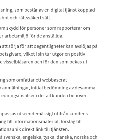
ning, som består av en digital tjänst kopplad
abbt och rättssäkert sätt.
) om skydd för personer som rapporterar om
er arbetsmiljö för de anställda.
att sörja för att oegentligheter kan avslöjas på
betsgivare, vilket i sin tur utgör en positiv
de visselblåsaren och för den som pekas ut
ing som omfattar ett webbaserat
a anmälningar, initial bedömning av desamma,
redningsinsatser i de fall kunden behöver
anpassas utseendemässigt utifrån kundens
g till informationsmaterial, förslag till
ationsunik direktlänk till tjänsten.
på svenska, engelska, tyska, danska, norska och