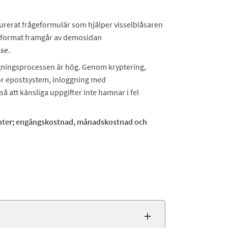
turerat frågeformulär som hjälper visselblåsaren
utformat framgår av demosidan
.se
.
gningsprocessen är hög. Genom kryptering,
för epostsystem, inloggning med
å att känsliga uppgifter inte hamnar i fel
nenter; engångskostnad, månadskostnad och