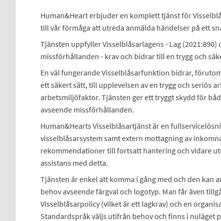
Human&Heart erbjuder en komplett tjänst för Visselblås
till vår förmåga att utreda anmälda händelser på ett sn
Tjänsten uppfyller Visselblåsarlagens - Lag (2021:890
missförhållanden - krav och bidrar till en trygg och säk
En väl fungerande Visselblåsarfunktion bidrar, förutom 
ett säkert sätt, till upplevelsen av en trygg och seriös ar
arbetsmiljöfaktor. Tjänsten ger ett tryggt skydd för bå
avseende missförhållanden.
Human&Hearts Visselblåsartjänst är en fullservicelösn
visselblåsarsystem samt extern mottagning av inkomn
rekommendationer till fortsatt hantering och vidare ut
assistans med detta.
Tjänsten är enkel att komma i gång med och den kan 
behov avseende färgval och logotyp. Man får även tillgån
Visselblåsarpolicy (vilket är ett lagkrav) och en organis
Standardspråk väljs utifrån behov och finns i nuläget 