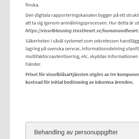
finska.
Den digitala rapporteringskanalen bygger på ett struk
att ta sig igenom anmälningsprocessen. Hur detta är 
https://visselblasning.trustheart.se/humanandheart
Säkerheten i såväl systemet som sekretessen handläg
lagring på svenska servrar, informationsdelning utan
multifaktorsautentisering, etc. skyddas informationen s
händer.
Priset för visselblåsartjänsten utgörs av tre kompo
kostnad för initial bedömning av inkomna ärenden.
Behandling av personuppgifter